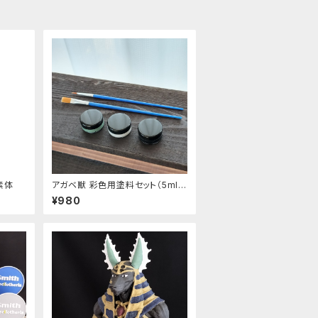
 素体
アガベ獣 彩色用塗料セット（5ml ×
3色）〈筆付き〉
¥980