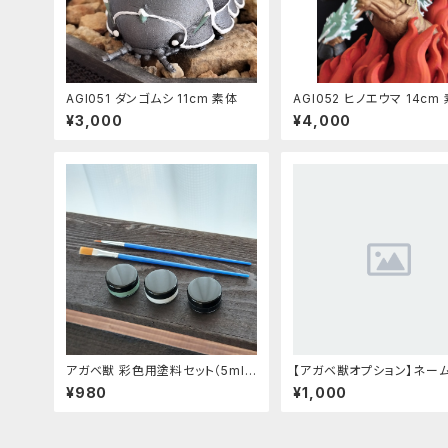
AGI051 ダンゴムシ 11cm 素体
AGI052 ヒノエウマ 14cm
¥3,000
¥4,000
アガベ獣 彩色用塗料セット（5ml ×
【アガベ獣オプション】ネー
3色）〈筆付き〉
なし
¥980
¥1,000