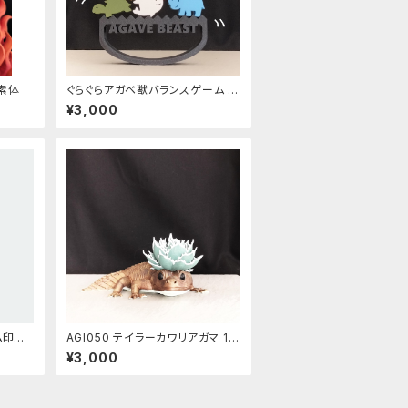
 素体
ぐらぐらアガベ獣バランスゲーム 積
み木 知育おもちゃ
¥3,000
ム印字
AGI050 テイラーカワリアガマ 13
cm 素体
¥3,000