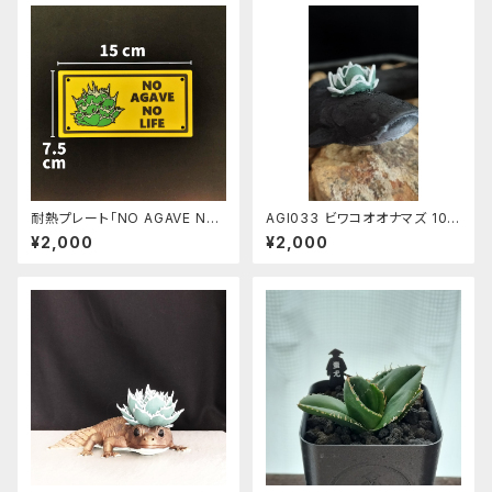
耐熱プレート「NO AGAVE NO
AGI033 ビワコオオナマズ 10c
LIFE」 小【高耐久】
m 素体
¥2,000
¥2,000