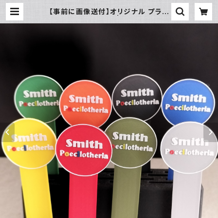
【事前に画像送付】オリジナル プラン
ツ 耐熱タグ 小50枚 | メントリザムラ
イ