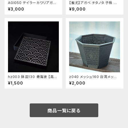
AGI050 テイラーカワリアガマ
【蚩尤】アガベ チタノタ 子株 ち
13cm 素体
ゆう しゆう Chiyou
¥3,000
¥9,000
hz003 鉢皿130 青海波 【高耐
z040 メッシュ160 台湾メッシュ
久】
鉢 高耐久
¥1,500
¥2,000
商品一覧に戻る